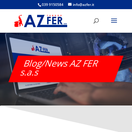
039 9150584
info@azfer.it
Blog/News AZ FER
s.a.s