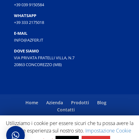
+39 039 9150584
WHATSAPP
+39 333 2175018
E-MAIL
INFO@AZFER.IT
DOVE SIAMO
VIA PRIVATA FRATELLI VILLA, N.7
20863 CONCOREZZO (MB)
Home
Azienda
Prodotti
Blog
Contatti
Utilizziamo i cookie per essere sicuri che tu possa avere la
migliore esperienza sul nostro sito.
Impostazione Cookie
Copyright © 2025 AZ FER S.a.s. | P.IVA / C.F. 06929520960 |