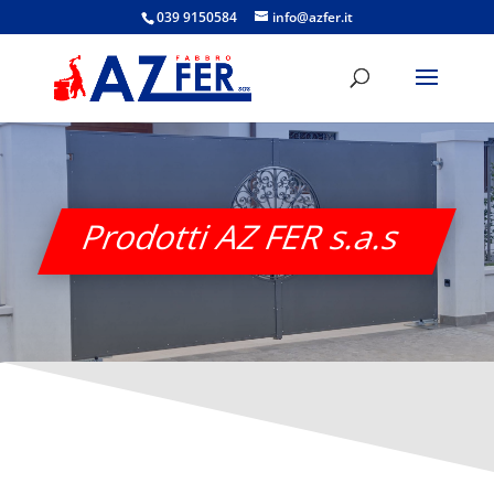
039 9150584
info@azfer.it
Prodotti AZ FER s.a.s