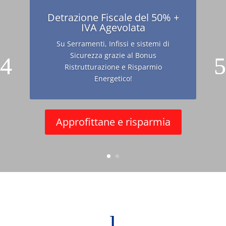
Scopri tutti i nostri prodotti
dalla A alla Z
Fabbro in Genere – Inferriate di
Sicurezza – Zanzariere
Infissi in PVC Legno Alluminio – Porte
Blindate
Lavorazioni in Ferro per l’edilizia
Vedi l'elenco completo
l