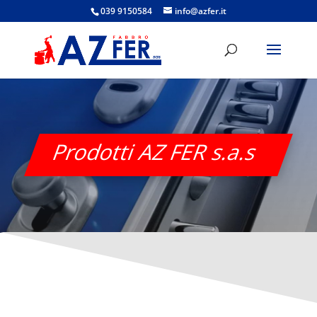
039 9150584
info@azfer.it
Prodotti AZ FER s.a.s