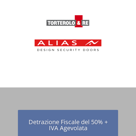
Scopri tutti i nostri prodotti
dalla A alla Z
Fabbro in Genere – Inferriate di